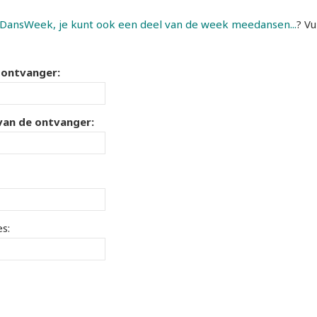
ansWeek, je kunt ook een deel van de week meedansen...
? Vu
 ontvanger:
 van de ontvanger:
s: