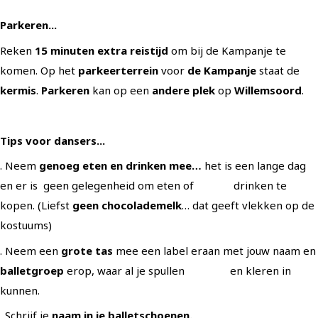
Parkeren...
Reken
15 minuten extra reistijd
om bij de Kampanje te
komen. Op het
parkeerterrein
voor
de Kampanje
staat de
kermis
.
Parkeren
kan op een
andere plek
op
Willemsoord
.
Tips voor dansers...
. Neem
genoeg eten en drinken mee…
het is een lange dag
en er is geen gelegenheid om eten of drinken te
kopen. (Liefst
geen chocolademelk
… dat geeft vlekken op de
kostuums)
. Neem een
grote
tas
mee een label eraan met jouw naam en
balletgroep
erop, waar al je spullen en kleren in
kunnen.
. Schrijf je
naam in je balletschoenen.