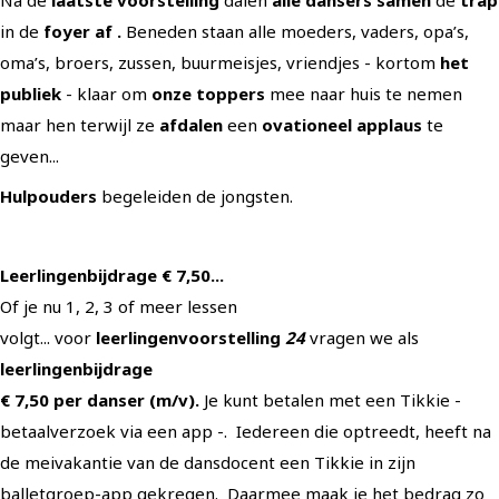
Na de
laatste voorstelling
dalen
alle dansers samen
de
trap
in de
foyer af .
Beneden staan alle moeders, vaders, opa’s,
oma’s, broers, zussen, buurmeisjes, vriendjes - kortom
het
publiek
- klaar om
onze toppers
mee naar huis te nemen
maar hen terwijl ze
afdalen
een
ovationeel applaus
te
geven...
Hulpouders
begeleiden de jongsten.
Leerlingenbijdrage € 7,50...
Of je nu 1, 2, 3 of meer lessen
volgt... voor
leerlingenvoorstelling
24
vragen we als
leerlingenbijdrage
€ 7,50 per danser (m/v).
Je kunt betalen met een Tikkie -
betaalverzoek via een app -. Iedereen die optreedt, heeft na
de meivakantie van de dansdocent een Tikkie in zijn
balletgroep-app gekregen. Daarmee maak je het bedrag zo