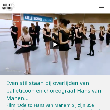
Home
Lesrooster
Inschrijven
Proefles
Tarieven
E-mail
Bellen
Nieuws
Agenda
Zo
Even stil staan bij overlijden van
balleticoon en choreograaf Hans van
Manen...
Film 'Ode to Hans van Manen' bij zijn 85e