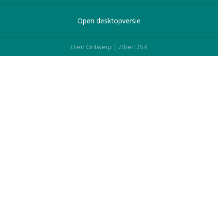
Open desktopversie
Dien Ontwerp |
Ziber DS4