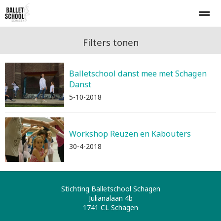
Home
Lesrooster
Inschrijven
Proefles
Tarieven
Filters tonen
Balletschool danst mee met Schagen
E-mail
Bellen
Nieuws
Agenda
Zo
Danst
5-10-2018
Workshop Reuzen en Kabouters
30-4-2018
Stichting Balletschool Schagen
Julianalaan 4b
1741 CL
Schagen