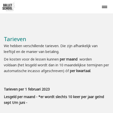
Home
Lesrooster
Inschrijven
Proefles
Tarieven
Tarieven
E-mail
Bellen
Nieuws
Agenda
Zo
We hebben verschillende tarieven. Die zijn afhankelijk van
leeftijd en de manier van betaling.
De kosten voor de lessen kunnen
per maand
worden
voldaan (het lesgeld wordt dan in 10 maandelijkse termijnen per
automatische incasso afgeschreven) óf
per kwartaal
.
Tarieven per 1 februari 2023
Lesgel
d per maand - *er wordt slechts 10 keer per jaar geïnd
sept t/m juni -