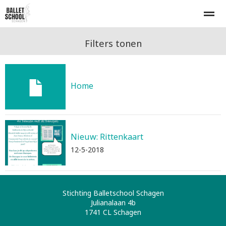
Home
Lesrooster
Inschrijven
Proefles
Tarieven
Filters tonen
E-mail
Bellen
Nieuws
Agenda
Zo
Home
Nieuw: Rittenkaart
12-5-2018
Stichting Balletschool Schagen
Julianalaan 4b
1741 CL
Schagen