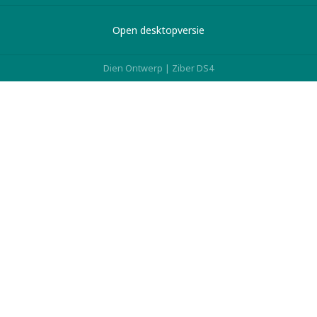
Open desktopversie
Dien Ontwerp |
Ziber DS4