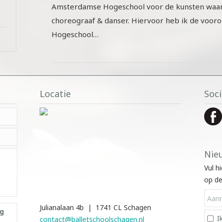
Amsterdamse Hogeschool voor de kunsten waar i
choreograaf & danser. Hiervoor heb ik de voor
Hogeschool…
Locatie
Soci
Nie
Vul h
op de
Julianalaan 4b | 1741 CL Schagen
ng
I
contact@balletschoolschagen.nl