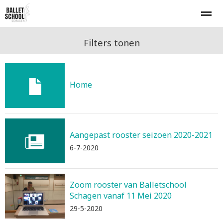
Home
Lesrooster
Inschrijven
Proefles
Tarieven
Filters tonen
E-mail
Bellen
Nieuws
Agenda
Zo
Home
Aangepast rooster seizoen 2020-2021
6-7-2020
Zoom rooster van Balletschool
Schagen vanaf 11 Mei 2020
29-5-2020