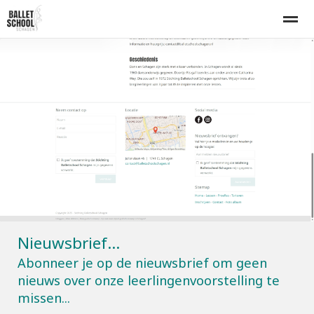
Home
Lesrooster
Inschrijven
Proefles
Tarieven
E-mail
Bellen
Nieuws
Agenda
Zo
Nieuwsbrief...
Abonneer je op de nieuwsbrief om geen
nieuws over onze leerlingenvoorstelling te
missen...