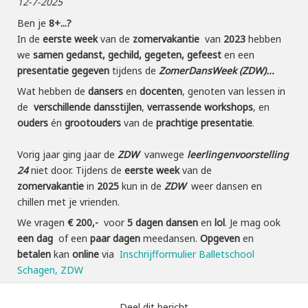
12-7-2025
Ben je
8+...?
In de
eerste week
van de
zomervakantie
van
2023
hebben
we
samen gedanst, gechild, gegeten, gefeest
en een
presentatie
gegeven
tijdens de
Zom
erDansWeek (ZDW)...
Wat hebben de
dansers
en
docenten
, genoten van lessen in
de
verschillende dansstijlen
,
verrassende workshops
, en
ouders
én
grootouders
van de
prachtige presentatie
.
Vorig jaar ging jaar de
Z
DW
vanwege
leerlingenvoorstelling
24
niet door. Tijdens de
eerste week
van de
zomervakantie
in
2025
kun in de
ZDW
weer dansen en
chillen met je vrienden.
We vragen
€ 200,-
voor
5 dagen
dansen
en
lol
. Je mag ook
een dag
of een
paar dagen
meedansen.
Opgeven
en
betalen
kan
online
via
Inschrijfformulier Balletschool
Schagen, ZDW
Deel dit bericht