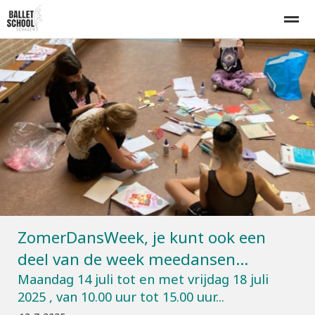
Home
Lesrooster
Inschrijven
Proefles
Tarieven
E-mail
Bellen
Nieuws
Agenda
Zo
●
●
●
●
●
ZomerDansWeek, je kunt ook een
deel van de week meedansen...
Maandag 14 juli tot en met vrijdag 18 juli
2025 , van 10.00 uur tot 15.00 uur...