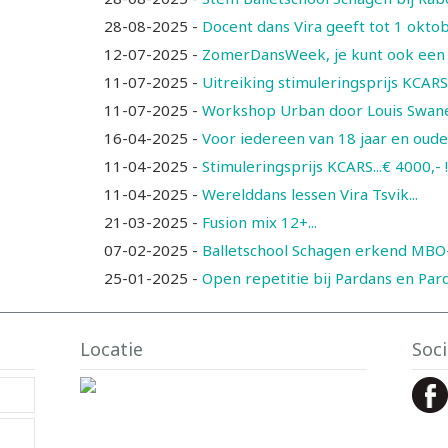
28-08-2025
-
Docent dans Vira geeft tot 1 okto
12-07-2025
-
ZomerDansWeek, je kunt ook een 
11-07-2025
-
Uitreiking stimuleringsprijs KCAR
11-07-2025
-
Workshop Urban door Louis Swanep
16-04-2025
-
Voor iedereen van 18 jaar en ouder 
11-04-2025
-
Stimuleringsprijs KCARS...€ 4000,- !!
11-04-2025
-
Werelddans lessen Vira Tsvik...
21-03-2025
-
Fusion mix 12+...
07-02-2025
-
Balletschool Schagen erkend MBO-o
25-01-2025
-
Open repetitie bij Pardans en Pard
Locatie
Soci