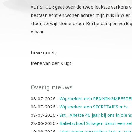
VET STOER gaat over de twee leukste varkens van
bestaan echt en wonen achter mijn huis in Wieri
stoer, terwijl kleine broer Bertje bang en verl
elkaar.
Lieve groet,
Irene van der Klugt
Overig nieuws
08-07-2026
-
Wij zoeken een PENNINGMEESTER 
08-07-2026
-
Wij zoeken een SECRETARIS m/v...
08-07-2026
-
Sst... Anette 40 jaar bij ons in diens
28-06-2026
-
Balletschool Schagen danst een select
10-06-2026
-
Leerlingenvoorstelling Jaar in, jaar u