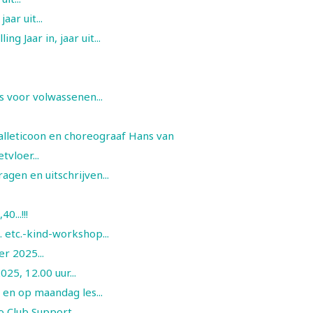
aar uit...
g Jaar in, jaar uit...
s voor volwassenen...
 balleticoon en choreograaf Hans van Manen...
tvloer...
agen en uitschrijven...
...!!!
etc.-kind-workshop...
r 2025...
5, 12.00 uur...
 en op maandag les...
 Club Support...