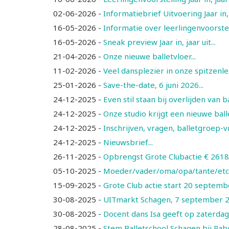
02-06-2026
-
Informatiebrief Uitvoering Jaar in, j
16-05-2026
-
Informatie over leerlingenvoorstellin
16-05-2026
-
Sneak preview Jaar in, jaar uit...
21-04-2026
-
Onze nieuwe balletvloer...
11-02-2026
-
Veel dansplezier in onze spitzenle
25-01-2026
-
Save-the-date, 6 juni 2026...
24-12-2025
-
Even stil staan bij overlijden van
24-12-2025
-
Onze studio krijgt een nieuwe balle
24-12-2025
-
Inschrijven, vragen, balletgroep-vr
24-12-2025
-
Nieuwsbrief...
26-11-2025
-
Opbrengst Grote Clubactie € 2618,40
05-10-2025
-
Moeder/vader/oma/opa/tante/etc. 
15-09-2025
-
Grote Club actie start 20 septembe
30-08-2025
-
UITmarkt Schagen, 7 september 202
30-08-2025
-
Docent dans Isa geeft op zaterdag
28-08-2025
-
Stem Balletschool Schagen bij Rabo