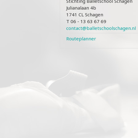
Stichting Balletschool Schagen
Julianalaan 4b
1741 CL Schagen
T 06 - 13 63 67 69
contact@balletschoolschagen.nl
Routeplanner