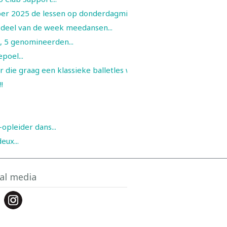
ber 2025 de lessen op donderdagmiddag ...
deel van de week meedansen...
S, 5 genomineerden...
oel...
die graag een klassieke balletles wil...
!
pleider dans...
eux...
al media