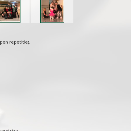
pen repetitie),
rmeisje?