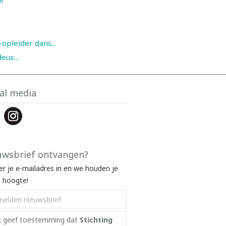
!
pleider dans...
eux...
al media
uwsbrief ontvangen?
ier je e-mailadres in en we houden je
 hoogte!
k geef toestemming dat
Stichting