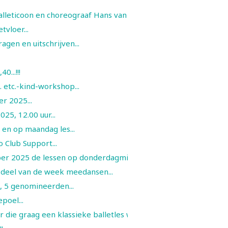
 balleticoon en choreograaf Hans van Manen...
tvloer...
agen en uitschrijven...
...!!!
etc.-kind-workshop...
r 2025...
5, 12.00 uur...
 en op maandag les...
 Club Support...
ber 2025 de lessen op donderdagmiddag ...
deel van de week meedansen...
S, 5 genomineerden...
oel...
die graag een klassieke balletles wil...