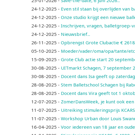
25-01-2026
-
Save-the-date, 6 juni 2026...
24-12-2025
-
Even stil staan bij overlijden van
24-12-2025
-
Onze studio krijgt een nieuwe balle
24-12-2025
-
Inschrijven, vragen, balletgroep-vr
24-12-2025
-
Nieuwsbrief...
26-11-2025
-
Opbrengst Grote Clubactie € 2618,40
05-10-2025
-
Moeder/vader/oma/opa/tante/etc. 
15-09-2025
-
Grote Club actie start 20 septembe
30-08-2025
-
UITmarkt Schagen, 7 september 202
30-08-2025
-
Docent dans Isa geeft op zaterdag
28-08-2025
-
Stem Balletschool Schagen bij Rabo
28-08-2025
-
Docent dans Vira geeft tot 1 okto
12-07-2025
-
ZomerDansWeek, je kunt ook een 
11-07-2025
-
Uitreiking stimuleringsprijs KCAR
11-07-2025
-
Workshop Urban door Louis Swanep
16-04-2025
-
Voor iedereen van 18 jaar en ouder 