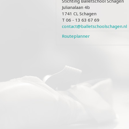
Stichting Balletschool Schagen
Julianalaan 4b
1741 CL Schagen
T 06 - 13 63 67 69
contact@balletschoolschagen.nl
Routeplanner