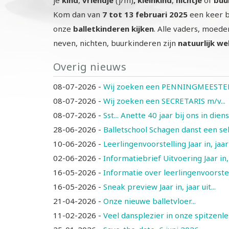
Kom dan van
7 tot 13 februari 2025
een keer b
onze
balletkinderen kijken
. Alle vaders, moeder
neven, nichten, buurkinderen zijn
natuurlijk
we
Overig nieuws
08-07-2026
-
Wij zoeken een PENNINGMEESTER 
08-07-2026
-
Wij zoeken een SECRETARIS m/v...
08-07-2026
-
Sst... Anette 40 jaar bij ons in diens
28-06-2026
-
Balletschool Schagen danst een select
10-06-2026
-
Leerlingenvoorstelling Jaar in, jaar u
02-06-2026
-
Informatiebrief Uitvoering Jaar in, j
16-05-2026
-
Informatie over leerlingenvoorstellin
16-05-2026
-
Sneak preview Jaar in, jaar uit...
21-04-2026
-
Onze nieuwe balletvloer...
11-02-2026
-
Veel dansplezier in onze spitzenle