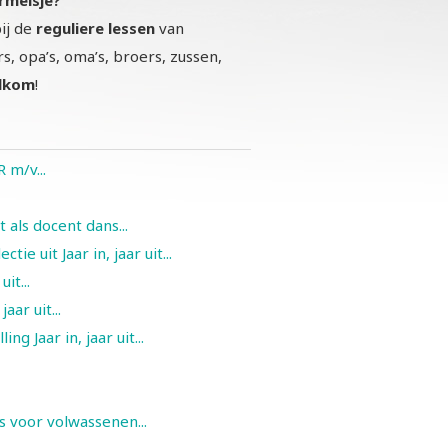
ij de
reguliere
lessen
van
s, opa’s, oma’s, broers, zussen,
lkom
!
m/v...
t als docent dans...
ie uit Jaar in, jaar uit...
it...
aar uit...
g Jaar in, jaar uit...
s voor volwassenen...