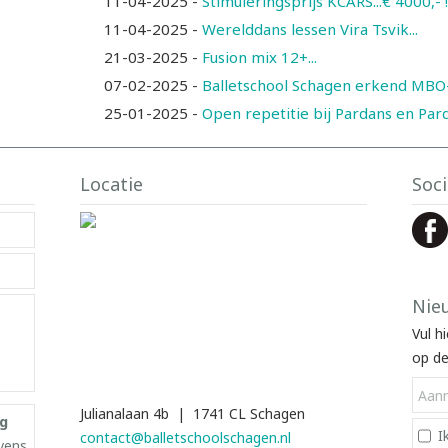
11-04-2025
-
Stimuleringsprijs KCARS...€ 4000,- !!
11-04-2025
-
Werelddans lessen Vira Tsvik...
21-03-2025
-
Fusion mix 12+...
07-02-2025
-
Balletschool Schagen erkend MBO-o
25-01-2025
-
Open repetitie bij Pardans en Pard
Locatie
Soci
Nie
Vul h
op de
Julianalaan 4b | 1741 CL Schagen
ng
I
contact@balletschoolschagen.nl
vens