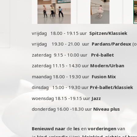
vrijdag 18.00 - 19.15 uur
Spitzen/Klassiek
vrijdag 19.30 - 21.00 uur
Pardans/Pardeux
(o
zaterdag 9.15 - 10.00 uur
Pré-ballet
zaterdag 11.15 - 14.30 uur
Modern/Urban
maandag 18.00 - 19.30 uur
Fusion Mix
dinsdag 15.00 - 19.30 uur
Pré-ballet/klassiek
woensdag 18.15 -19.15 uur
Jazz
donderdag 16.00 -18.30 uur
Niveau plus
Benieuwd
naar
de
les
en
vorderingen
van
je
kind
,
vriendje
(j/m)
,
kleinkind
,
nichtje
of
buu