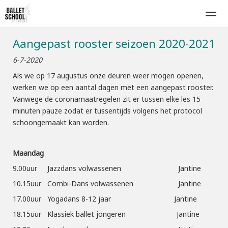
Aangepast rooster seizoen 2020-2021
Home
Lesrooster
Inschrijven
Proefles
Tarieven
6-7-2020
Als we op 17 augustus onze deuren weer mogen openen,
E-mail
Bellen
Nieuws
Agenda
Zo
werken we op een aantal dagen met een aangepast rooster.
Vanwege de coronamaatregelen zit er tussen elke les 15
minuten pauze zodat er tussentijds volgens het protocol
schoongemaakt kan worden.
Maandag
9.00uur Jazzdans volwassenen Jantine
10.15uur Combi-Dans volwassenen Jantine
17.00uur Yogadans 8-12 jaar Jantine
18.15uur Klassiek ballet jongeren Jantine